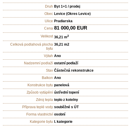
Druh
Byt 1+1 / prodej
Obec
Levice (Okres Levice)
Ulice
Pradiarska
81 000,00 EUR
Cena
Velikost
2
36,21 m
Celková podlahová plocha
36,21 m2
bytu
Výtah
Ano
Nadzemní podlaží
ostatní podlaží
Stav
Částečná rekonstrukce
Balkon
Ano
Konstrukce bytu
panelová
Způsob vytápění
ústřední topení
Zdroj tepla
teplo z kotelny
Příprava teplé vody
souběžné s ÚT
Forma vlastnictví
osobní
Kategorie bytu
I. kategorie