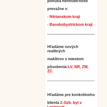
ponúka nehnuteľnosti
prevažne v:
- Nitrianskom kraji
- Banskobystrickom kraji
______________________
Hľadáme nových
realitných
maklérov s miestom
pôsobenia:
LV, NR, ZM,
ZC
.
______________________
Hľadáme pre konkrétneho
klienta
2-3izb. byt v
Leviciach
.