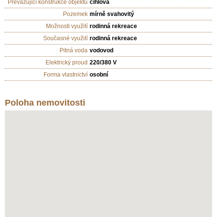
Převažující konstrukce objektu
cihlová
Pozemek
mírně svahovitý
Možnosti využití
rodinná rekreace
Současné využití
rodinná rekreace
Pitná voda
vodovod
Elektrický proud
220/380 V
Forma vlastnictví
osobní
Poloha nemovitosti