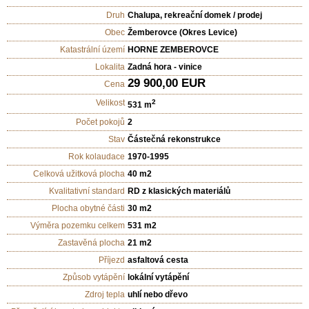
Druh
Chalupa, rekreační domek / prodej
Obec
Žemberovce (Okres Levice)
Katastrální území
HORNE ZEMBEROVCE
Lokalita
Zadná hora - vinice
29 900,00 EUR
Cena
Velikost
2
531 m
Počet pokojů
2
Stav
Částečná rekonstrukce
Rok kolaudace
1970-1995
Celková užitková plocha
40 m2
Kvalitativní standard
RD z klasických materiálů
Plocha obytné části
30 m2
Výměra pozemku celkem
531 m2
Zastavěná plocha
21 m2
Příjezd
asfaltová cesta
Způsob vytápění
lokální vytápění
Zdroj tepla
uhlí nebo dřevo