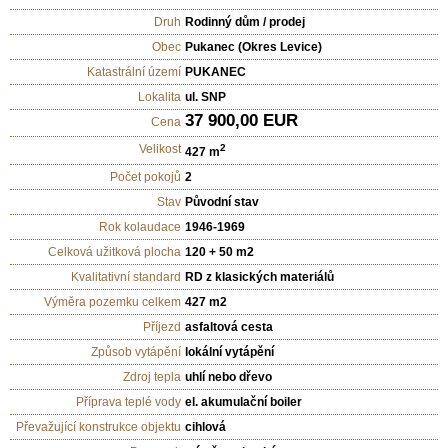
Druh
Rodinný dům / prodej
Obec
Pukanec (Okres Levice)
Katastrální území
PUKANEC
Lokalita
ul. SNP
37 900,00 EUR
Cena
Velikost
2
427 m
Počet pokojů
2
Stav
Původní stav
Rok kolaudace
1946-1969
Celková užitková plocha
120 + 50 m2
Kvalitativní standard
RD z klasických materiálů
Výměra pozemku celkem
427 m2
Příjezd
asfaltová cesta
Způsob vytápění
lokální vytápění
Zdroj tepla
uhlí nebo dřevo
Příprava teplé vody
el. akumulační boiler
Převažující konstrukce objektu
cihlová