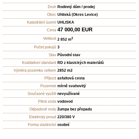
Druh
Rodinný dům / prodej
Obec
Uhliská (Okres Levice)
Katastrální území
UHLISKA
47 000,00 EUR
Cena
Velikost
2
2 852 m
Počet pokojů
3
Stav
Původní stav
Kvalitativní standard
RD z klasických materiálů
Výměra pozemku celkem
2852 m2
Příjezd
asfaltová cesta
Pozemek
mírně svahovitý
Současné využití
nevyužívané
Pitná voda
vodovod
Odpadové vody
žumpa bez přepadu
Elektrický proud
220/380 V
Forma vlastnictví
osobní