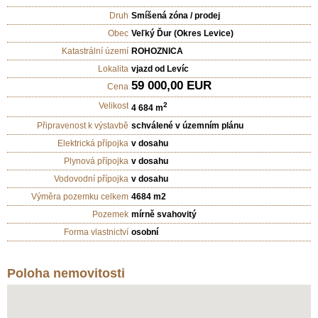
Druh
Smíšená zóna / prodej
Obec
Veľký Ďur (Okres Levice)
Katastrální území
ROHOZNICA
Lokalita
vjazd od Levíc
59 000,00 EUR
Cena
Velikost
2
4 684 m
Připravenost k výstavbě
schválené v územním plánu
Elektrická přípojka
v dosahu
Plynová přípojka
v dosahu
Vodovodní přípojka
v dosahu
Výměra pozemku celkem
4684 m2
Pozemek
mírně svahovitý
Forma vlastnictví
osobní
Poloha nemovitosti